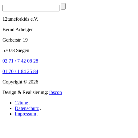
12tuneforkids e.V.
Bernd Arhelger
Gerberstr. 19
57078 Siegen
02 71 / 7 42 08 28
01 70 / 1 84 25 84
Copyright © 2026
Design & Realisierung:
ibscon
12tune
.
Datenschutz
.
Impressum
.